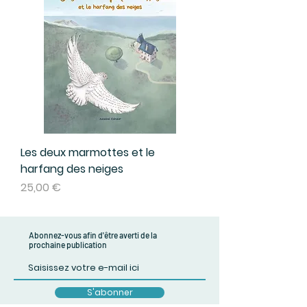
Les deux marmottes et le
harfang des neiges
Prix
25,00 €
Abonnez-vous afin d'être averti de la
prochaine publication
S'abonner