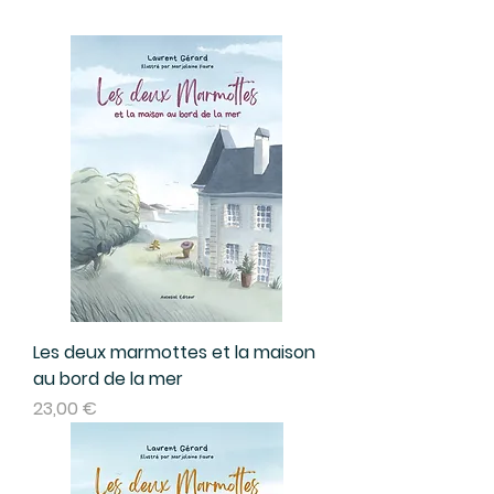
Les deux marmottes et la maison
au bord de la mer
Prix
23,00 €