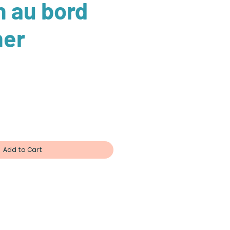
 au bord
mer
Add to Cart