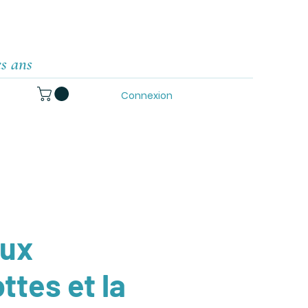
es ans
Connexion
eux
tes et la